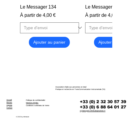
Le Messager 134
Le Messager 133
Prix promotionnel
Prix promotionnel
À partir de
4,00 €
À partir de
4,00 €
Ajouter au panier
Ajouter au panier
Association d'aide aux personnes en deuil
Pratique et recherche en TransCommunication Instrumentale (Tci)
Accueil
+33 (0) 2 32 30 57 39
Politique de confidentialité
Revues
Mentions légales
Agenda
+33 (0) 6 88 64 01 27
Conditions Générales de Vente
Contact
mj.blancgarin.infinitude@outlook.fr
© 2025 by Infinitude