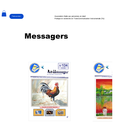
Faire un don
Association d'aide aux personnes en deuil
Pratique et recherche en TransCommunication Instrumentale (Tci)
Messagers