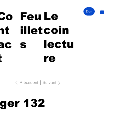
Don
Le
Co
Feu
coin
nt
illet
lectu
ac
s
re
t
Précédent
Suivant
ger 132