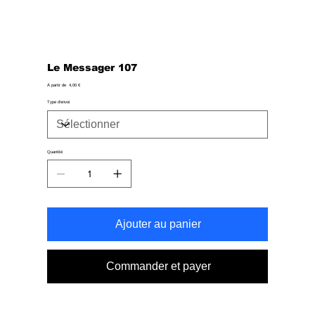
Le Messager 107
Prix
À partir de
4,00 €
Type d'envoi
Quantité
Ajouter au panier
Commander et payer