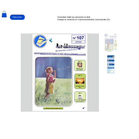
Faire un don
Association d'aide aux personnes en deuil
Pratique et recherche en TransCommunication Instrumentale (Tci)