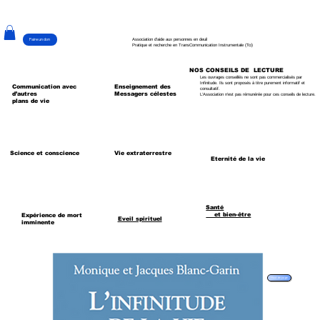
Faire un don
Association d'aide aux personnes en deuil
Pratique et recherche en TransCommunication Instrumentale (Tci)
NOS CONSEILS DE LECTURE
Les ouvrages conseillés ne sont pas commercialisés par
Infinitude. Ils sont proposés à titre purement informatif et
Enseignement des
Communication avec
consultatif.
Messagers célestes
d’autres
L'Association n'est pas rémunérée pour ces conseils de lecture.
plans de vie
Science et conscience
Vie extraterrestre
Eternité de la vie
Santé
et bien-être
Expérience de mort
Eveil spirituel
imminente
Haut de page