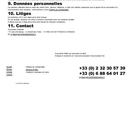
9. Données personnelles
Les données collectées dans le cadre des ventes (nom, adresse, téléphone, e-mail) sont utilisées uniquement pour la gestion de la commande et la
communication avec l’acheteur, conformément à notre
Politique de Confidentialité
.
10. Litiges
Les présentes CGV sont régies par le droit français.
En cas de litige, l’acheteur est invité à contacter l’association pour une résolution amiable.
À défaut d’accord, le litige pourra être porté devant les tribunaux compétents.
11. Contact
Association Infinitude
📍2 route d’Ambenay – Le Mesnil des Frétils - F-27250 LES BOTTEREAUX (FRANCE)
✉️
mj.blancgarin.infinitude@outlook.fr
Association d'aide aux personnes en deuil
Pratique et recherche en TransCommunication Instrumentale (Tci)
Accueil
+33 (0) 2 32 30 57 39
Politique de confidentialité
Revues
Mentions légales
Agenda
+33 (0) 6 88 64 01 27
Conditions Générales de Vente
Contact
mj.blancgarin.infinitude@outlook.fr
© 2025 by Infinitude