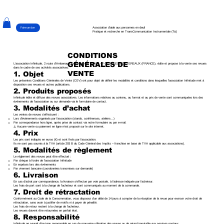
Faire un don
Association d'aide aux personnes en deuil
Pratique et recherche en TransCommunication Instrumentale (Tci)
CONDITIONS
GÉNÉRALES DE
L’association Infinitude, 2 route d’Ambenay – Le Mesnil des Frétils - F-27250 LES BOTTEREAUX (FRANCE), édite et propose à la vente ses revues
dans le cadre de ses activités associatives.
VENTE
1. Objet
Les présentes Conditions Générales de Vente (CGV) ont pour objet de définir les modalités et conditions dans lesquelles l’association Infinitude met à
disposition ses revues et autres publications.
2. Produits proposés
Infinitude édite et diffuse des revues associatives. Les informations relatives au contenu, au format et au prix de vente sont communiquées lors des
événements de l’association ou sur demande via le formulaire de contact.
3. Modalités d’achat
Les ventes de revues s’effectuent :
Lors d’événements organisés par l’association (stands, conférences, ateliers…)
Par correspondance hors ligne, après prise de contact via notre formulaire ou par e-mail.
⚠️ Aucune vente ou paiement en ligne n’est proposé sur le site internet.
4. Prix
Les prix sont indiqués en euros (€) et sont fixés par l’association.
Ils ne sont pas soumis à la TVA (article 293 B du Code Général des Impôts – franchise en base de TVA applicable aux associations).
5. Modalités de règlement
Le règlement des revues peut être effectué :
Par chèque à l’ordre de l’association Infinitude
En espèces lors des événements
Par virement bancaire (coordonnées transmises sur demande)
6. Livraison
En cas d’achat par correspondance, la livraison s’effectue par voie postale, à l’adresse indiquée par l’acheteur.
Les frais de port sont à la charge de l’acheteur et sont communiqués au moment de la commande.
7. Droit de rétractation
Conformément au Code de la Consommation, vous disposez d’un délai de 14 jours à compter de la réception de la revue pour exercer votre droit de
rétractation, sans avoir à justifier de motifs ni à payer de pénalité.
Les frais de retour restent à la charge de l’acheteur.
Les revues doivent être retournées en parfait état.
8. Responsabilité
Infinitude ne saurait être tenu responsable en cas de mauvaise utilisation des revues ou de retard imputable aux services postaux.