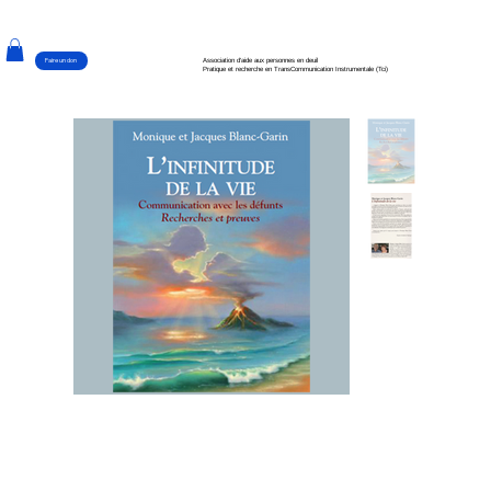
Faire un don
Association d'aide aux personnes en deuil
Pratique et recherche en TransCommunication Instrumentale (Tci)