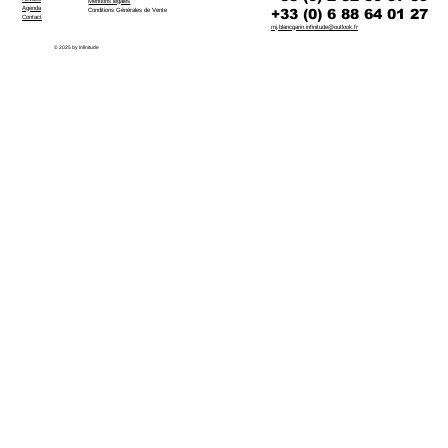
Mentions légales
Agenda
+33 (0) 6 88 64 01 27
Conditions Générales de Vente
Contact
mj.blancgarin.infinitude@outlook.fr
© 2025 by Infinitude