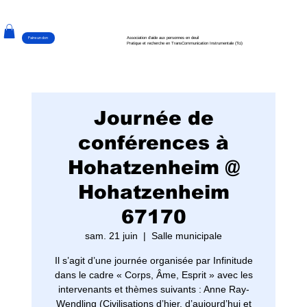
Faire un don
Association d'aide aux personnes en deuil
Pratique et recherche en TransCommunication Instrumentale (Tci)
Journée de
conférences à
Hohatzenheim @
Hohatzenheim
67170
sam. 21 juin
  |  
Salle municipale
Il s’agit d’une journée organisée par Infinitude
dans le cadre « Corps, Âme, Esprit » avec les
intervenants et thèmes suivants : Anne Ray-
Wendling (Civilisations d’hier, d’aujourd’hui et