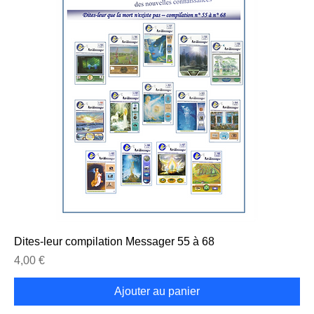
Dites-leur compilation Messager 55 à 68
Prix
4,00 €
Ajouter au panier