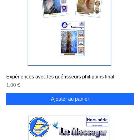
Expériences avec les guérisseurs philippins final
Prix
1,00 €
Ajouter au panier