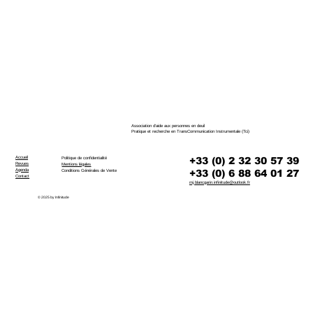
Association d'aide aux personnes en deuil
Pratique et recherche en TransCommunication Instrumentale (Tci)
Accueil
+33 (0) 2 32 30 57 39
Politique de confidentialité
Revues
Mentions légales
Agenda
+33 (0) 6 88 64 01 27
Conditions Générales de Vente
Contact
mj.blancgarin.infinitude@outlook.fr
© 2025 by Infinitude