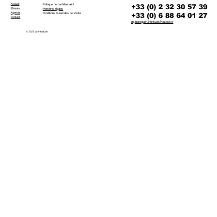
Accueil
+33 (0) 2 32 30 57 39
Politique de confidentialité
Revues
Mentions légales
Agenda
+33 (0) 6 88 64 01 27
Conditions Générales de Vente
Contact
mj.blancgarin.infinitude@outlook.fr
© 2025 by Infinitude