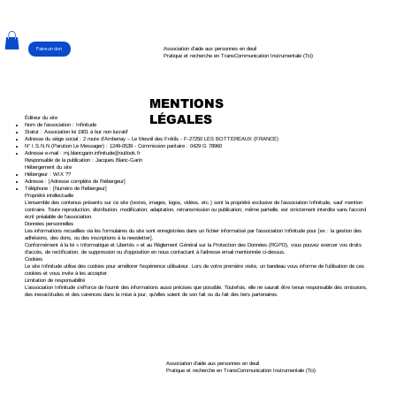
Faire un don
Association d'aide aux personnes en deuil
Pratique et recherche en TransCommunication Instrumentale (Tci)
MENTIONS
LÉGALES
Éditeur du site
Nom de l’association : Infinitude
Statut : Association loi 1901 à but non lucratif
Adresse du siège social : 2 route d’Ambenay – Le Mesnil des Frétils - F-27250 LES BOTTEREAUX (FRANCE)
N° I.S.N.N (Parution Le Messager) : 1249-0539 - Commission paritaire : 0429 G 78960
Adresse e-mail :
mj.blancgarin.infinitude@outlook.fr
Responsable de la publication : Jacques Blanc-Garin
Hébergement du site
Hébergeur : WIX ??
Adresse : [Adresse complète de l’hébergeur]
Téléphone : [Numéro de l’hébergeur]
Propriété intellectuelle
L'ensemble des contenus présents sur ce site (textes, images, logos, vidéos, etc.) sont la propriété exclusive de l’association Infinitude, sauf mention
contraire. Toute reproduction, distribution, modification, adaptation, retransmission ou publication, même partielle, est strictement interdite sans l'accord
écrit préalable de l'association.
Données personnelles
Les informations recueillies via les formulaires du site sont enregistrées dans un fichier informatisé par l'association Infinitude pour [ex : la gestion des
adhésions, des dons, ou des inscriptions à la newsletter].
Conformément à la loi « Informatique et Libertés » et au Règlement Général sur la Protection des Données (RGPD), vous pouvez exercer vos droits
d'accès, de rectification, de suppression ou d'opposition en nous contactant à l’adresse email mentionnée ci-dessus.
Cookies
Le site Infinitude utilise des cookies pour améliorer l'expérience utilisateur. Lors de votre première visite, un bandeau vous informe de l’utilisation de ces
cookies et vous invite à les accepter.
Limitation de responsabilité
L’association Infinitude s'efforce de fournir des informations aussi précises que possible. Toutefois, elle ne saurait être tenue responsable des omissions,
des inexactitudes et des carences dans la mise à jour, qu'elles soient de son fait ou du fait des tiers partenaires.
Association d'aide aux personnes en deuil
Pratique et recherche en TransCommunication Instrumentale (Tci)