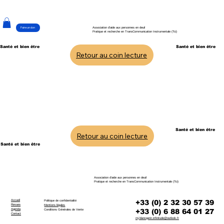
Faire un don
Association d'aide aux personnes en deuil
Pratique et recherche en TransCommunication Instrumentale (Tci)
Santé et bien être
Santé et bien être
Retour au coin lecture
Santé et bien être
Retour au coin lecture
Santé et bien être
Association d'aide aux personnes en deuil
Pratique et recherche en TransCommunication Instrumentale (Tci)
Accueil
+33 (0) 2 32 30 57 39
Politique de confidentialité
Revues
Mentions légales
Agenda
+33 (0) 6 88 64 01 27
Conditions Générales de Vente
Contact
mj.blancgarin.infinitude@outlook.fr