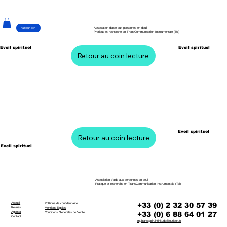
Faire un don
Association d'aide aux personnes en deuil
Pratique et recherche en TransCommunication Instrumentale (Tci)
Eveil spirituel
Eveil spirituel
Retour au coin lecture
Eveil spirituel
Retour au coin lecture
Eveil spirituel
Association d'aide aux personnes en deuil
Pratique et recherche en TransCommunication Instrumentale (Tci)
Accueil
+33 (0) 2 32 30 57 39
Politique de confidentialité
Revues
Mentions légales
Agenda
+33 (0) 6 88 64 01 27
Conditions Générales de Vente
Contact
mj.blancgarin.infinitude@outlook.fr