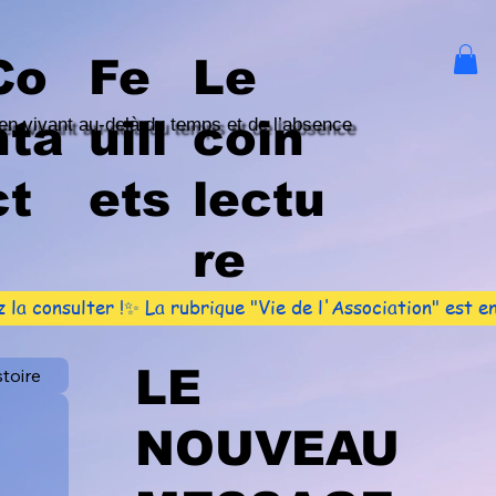
Co
Fe
Le
nta
uill
coin
en vivant au-delà du temps et de l’absence
ct
ets
lectu
re
la consulter !✨ La rubrique "Vie de l'Association" est e
LE
stoire
NOUVEAU