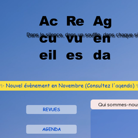
Ac
Re
Ag
cu
vu
en
Dans le silence, dans un souffle, dans chaque s
eil
es
da
✨ Nouvel évènement en Novembre (Consultez l'agenda) ✨ La
Qui sommes-nou
REVUES
AGENDA