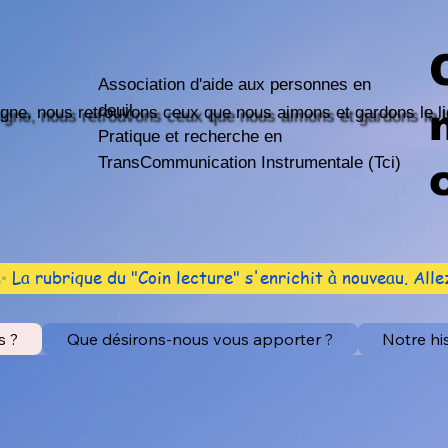
Association d'aide aux personnes en
deuil
igne, nous retrouvons ceux que nous aimons et gardons le li
Pratique et recherche en
TransCommunication Instrumentale (Tci)
 rubrique du "Coin lecture" s'enrichit à nouveau. Allez 
s ?
Que désirons-nous vous apporter ?
Notre hi